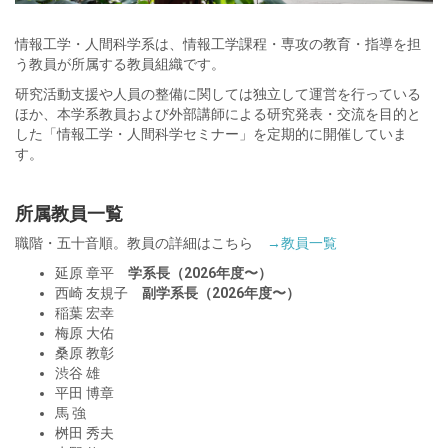
情報工学・人間科学系は、情報工学課程・専攻の教育・指導を担
う教員が所属する教員組織です。
研究活動支援や人員の整備に関しては独立して運営を行っている
ほか、本学系教員および外部講師による研究発表・交流を目的と
した「情報工学・人間科学セミナー」を定期的に開催していま
す。
所属教員一覧
職階・五十音順。教員の詳細はこちら
→教員一覧
延原 章平
学系長（2026年度〜）
西崎 友規子
副学系長（2026年度〜）
稲葉 宏幸
梅原 大佑
桑原 教彰
渋谷 雄
平田 博章
馬 強
桝田 秀夫