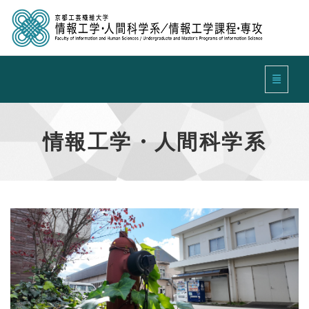
ナビゲ
情報工学・人間科学系