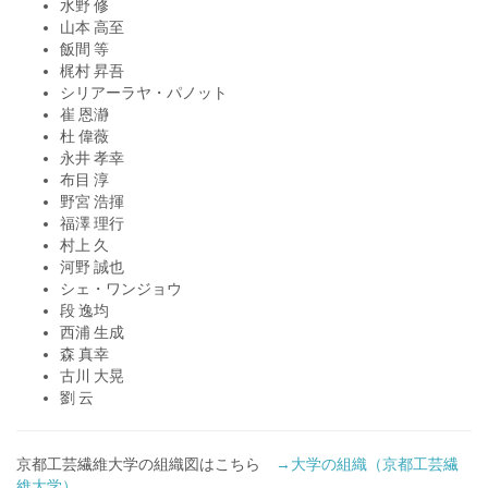
水野 修
山本 高至
飯間 等
梶村 昇吾
シリアーラヤ・パノット
崔 恩瀞
杜 偉薇
永井 孝幸
布目 淳
野宮 浩揮
福澤 理行
村上 久
河野 誠也
シェ・ワンジョウ
段 逸均
西浦 生成
森 真幸
古川 大晃
劉 云
京都工芸繊維大学の組織図はこちら
→大学の組織（京都工芸繊
維大学）